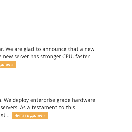
er. We are glad to announce that a new
e new server has stronger CPU, faster
далее »
n. We deploy enterprise grade hardware
 servers. As a testament to this
t ...
Читать далее »