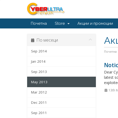
Почетна
Store
Акции и промоции
Ак
По месеци
Sep 2014
Почетна
Jan 2014
Noti
Sep 2013
Dear Cyb
latest s
May 2013
exploite
13th 
Mar 2012
Dec 2011
Sep 2011