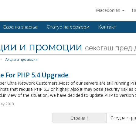
Macedonian
Н
База на знаења
Статус на сервери
Контакт
ции и промоции
секогаш пред д
Акции и промоции
ce For PHP 5.4 Upgrade
er Ultra Network Customers,Most of our servers are still running PH
cripts that require PHP 5.3 or higher. Also it may pose security risk as
d.In view of the situation, we have decided to update PHP to version 
May 2013
Следна стра