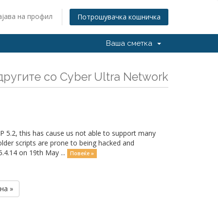
ајава на профил
Потрошувачка кошничка
Ваша сметка
ругите со Cyber Ultra Network
P 5.2, this has cause us not able to support many
 older scripts are prone to being hacked and
5.4.14 on 19th May ...
Повеќе »
на »