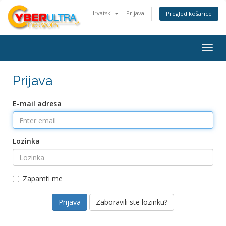
Hrvatski
Prijava
Pregled košarice
Togg
navig
Prijava
E-mail adresa
Lozinka
Zapamti me
Zaboravili ste lozinku?