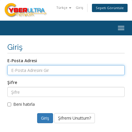
Türkçe
Giriş
Sepeti Görüntüle
Togg
navig
Giriş
E-Posta Adresi
Şifre
Beni hatırla
Şifremi Unuttum?