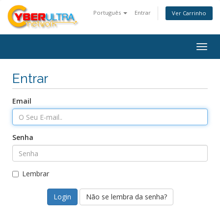
Português
Entrar
Ver Carrinho
Togg
navig
Entrar
Email
Senha
Lembrar
Não se lembra da senha?