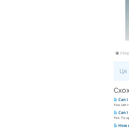
0 Кор
Ця 
Схож
Can I
You can r
Can I
Yes. To u
How d