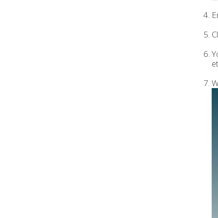
E
C
Y
et
W