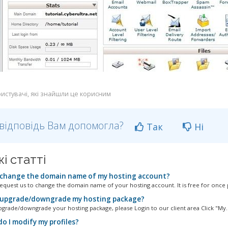
истувачі, які знайшли це корисним
відповідь Вам допомогла?
Так
Ні
і статті
 change the domain name of my hosting account?
equest us to change the domain name of your hosting account. It is free for once p
 upgrade/downgrade my hosting package?
pgrade/downgrade your hosting package, please Login to our client area Click "My..
o I modify my profiles?