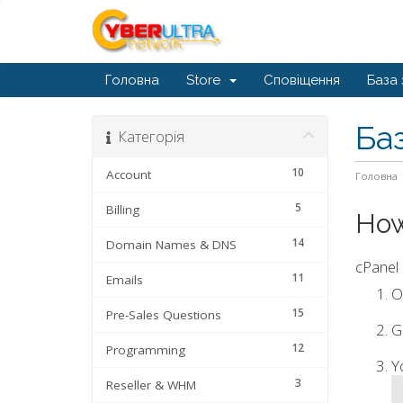
Головна
Store
Сповіщення
База 
Ба
Категорія
10
Account
Головна
5
Billing
How
14
Domain Names & DNS
cPanel 
11
Emails
O
15
Pre-Sales Questions
G
12
Programming
Y
3
Reseller & WHM