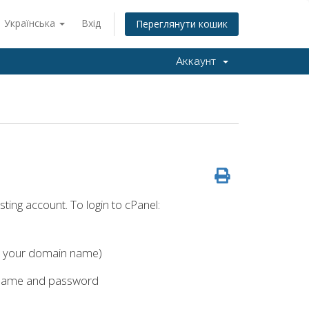
Українська
Вхід
Переглянути кошик
Аккаунт
ting account. To login to cPanel:
h your domain name)
rname and password