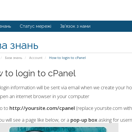
знань
Статус мережі
Зв'язок з нами
за знань
База знань
Account
How to login to cPanel
 to login to cPanel
login information will be sent via email when we create your hos
pen an internet browser in your computer
o to
http://yoursite.com/cpanel
(replace yoursite.com wit
ou will see a page like below, or a
pop-up box
asking for use