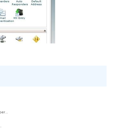
er...
.