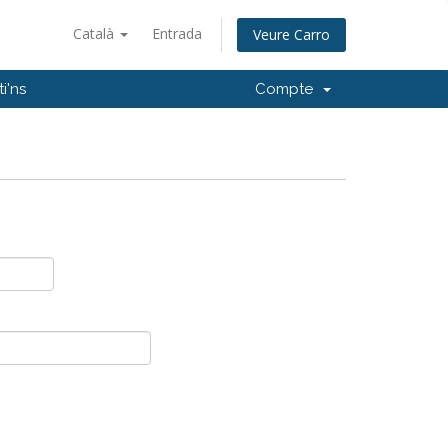
Català
Entrada
Veure Carro
i'ns
Compte