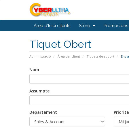
Àrea d'Inici clients
Store
Promocions
Tiquet Obert
Administració
Àrea del client
Tiquets de suport
Envia
Nom
Assumpte
Departament
Priorita