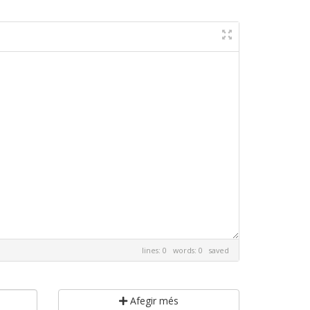
lines: 0 words: 0
saved
Afegir més