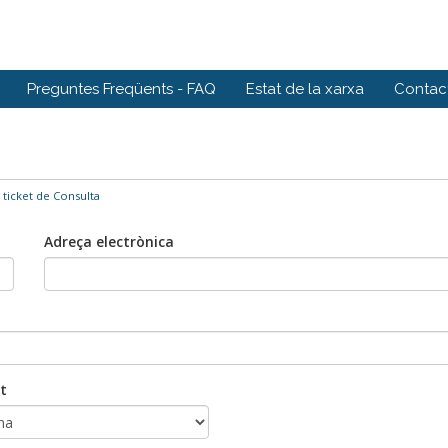
Preguntes Freqüents - FAQ
Estat de la xarxa
Contact
 ticket de Consulta
Adreça electrònica
t