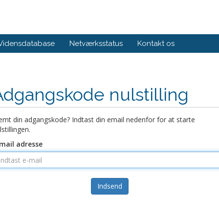
Vidensdatabase
Netværksstatus
Kontakt os
Adgangskode nulstilling
emt din adgangskode? Indtast din email nedenfor for at starte
lstillingen.
mail adresse
Indsend