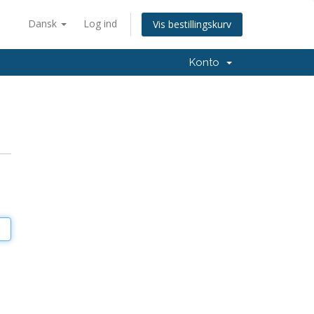
Dansk
Log ind
Vis bestillingskurv
Konto