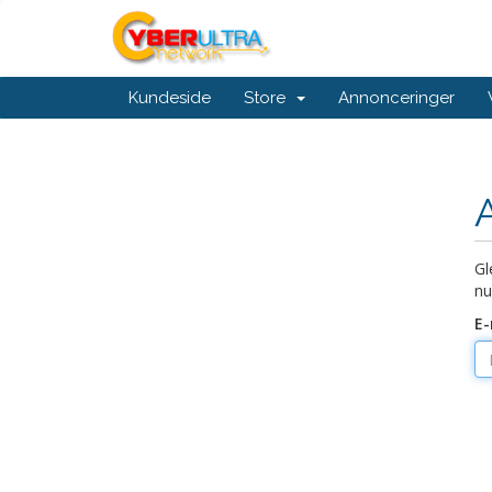
Kundeside
Store
Annonceringer
Gl
nu
E-