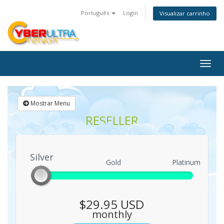
Português
Login
Visualizar carrinho
Togg
navig
Mostrar Menu
RESELLER
Silver
Silver
Gold
Platinum
$29.95 USD
monthly