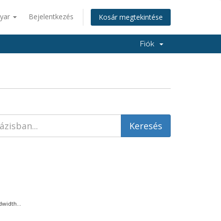
yar
Bejelentkezés
Kosár megtekintése
Fiók
width...