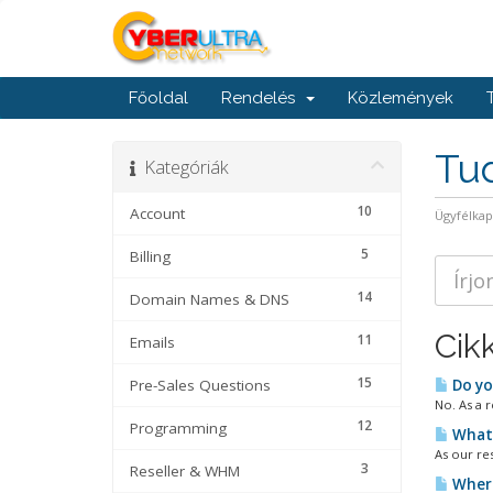
Főoldal
Rendelés
Közlemények
Tu
Kategóriák
10
Account
Ügyfélka
5
Billing
14
Domain Names & DNS
Cik
11
Emails
15
Pre-Sales Questions
Do yo
No. As a r
12
Programming
What 
As our re
3
Reseller & WHM
Where 