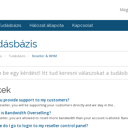
Mag
Tudásbázis
Hálózat állapota
Kapcsolat
dásbázis
pu
Tudásbázis
Reseller & WHM
kek
u provide support to my customers?
eseller, you will be supporting your customers directly and we stay in the...
is Bandwidth Overselling?
seller, you are allowed to resell more bandwidth than your account is alloted. Band
do I go to login to my reseller control panel?